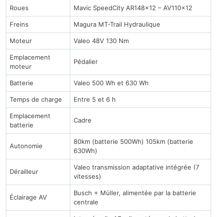
Roues
Mavic SpeedCity AR148x12 – AV110x12
Freins
Magura MT-Trail Hydraulique
Moteur
Valeo 48V 130 Nm
Emplacement
Pédalier
moteur
Batterie
Valeo 500 Wh et 630 Wh
Temps de charge
Entre 5 et 6 h
Emplacement
Cadre
batterie
80km (batterie 500Wh) 105km (batterie
Autonomie
630Wh)
Valeo transmission adaptative intégrée (7
Dérailleur
vitesses)
Busch + Müller, alimentée par la batterie
Éclairage AV
centrale