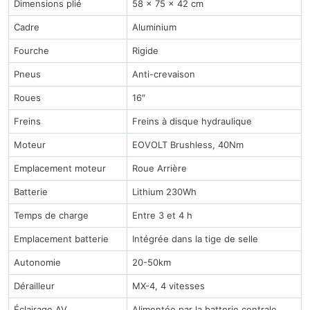
Dimensions plié
58 x 75 x 42 cm
Cadre
Aluminium
Fourche
Rigide
Pneus
Anti-crevaison
Roues
16″
Freins
Freins à disque hydraulique
Moteur
EOVOLT Brushless, 40Nm
Emplacement moteur
Roue Arrière
Batterie
Lithium 230Wh
Temps de charge
Entre 3 et 4 h
Emplacement batterie
Intégrée dans la tige de selle
Autonomie
20-50km
Dérailleur
MX-4, 4 vitesses
Éclairage AV
Alimentée par la batterie centrale