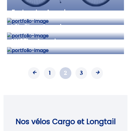
E-street – Arcade
Vitality – Arcade
XK27i – Arcade
1
2
3
Nos vélos Cargo et Longtail